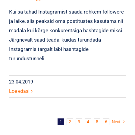
Kui sa tahad Instagramist saada rohkem followere
ja laike, siis peaksid oma postitustes kasutama nii
madala kui kõrge konkurentsiga hashtagide miksi.
Järgnevalt saad teada, kuidas turundada
Instagramis targalt läbi hashtagide
turundustunneli.
23.04.2019
Loe edasi
1
2
3
4
5
6
Next