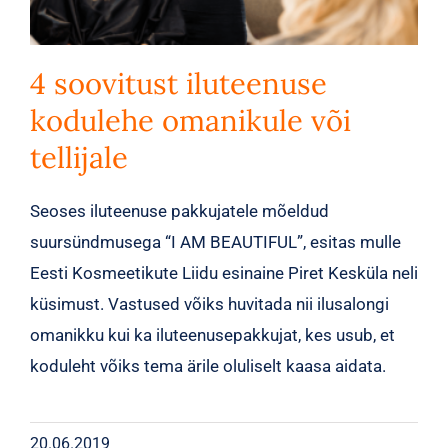
4 soovitust iluteenuse
kodulehe omanikule või
tellijale
Seoses iluteenuse pakkujatele mõeldud
suursündmusega “I AM BEAUTIFUL”, esitas mulle
Eesti Kosmeetikute Liidu esinaine Piret Kesküla neli
küsimust. Vastused võiks huvitada nii ilusalongi
omanikku kui ka iluteenusepakkujat, kes usub, et
koduleht võiks tema ärile oluliselt kaasa aidata.
20.06.2019