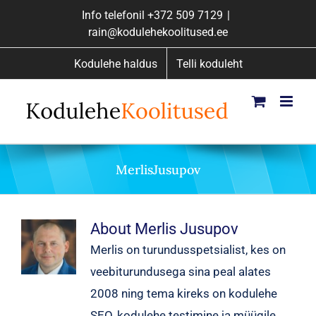
Skip
Info telefonil
+372 509 7129
|
to
rain@kodulehekoolitused.ee
content
Kodulehe haldus
Telli koduleht
MerlisJusupov
About Merlis Jusupov
Merlis on turundusspetsialist, kes on
veebiturundusega sina peal alates
2008 ning tema kireks on kodulehe
SEO, kodulehe testimine ja müügile