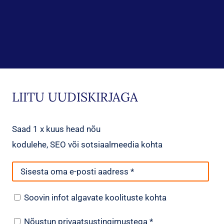
LIITU UUDISKIRJAGA
Saad 1 x kuus head nõu
kodulehe, SEO või sotsiaalmeedia kohta
E-
posti
info
Soovin infot algavate koolituste kohta
aadress
koolituste
*
nõustun
Nõustun privaatsustingimustega *