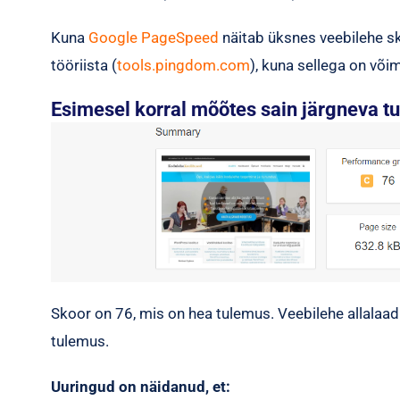
Kuna
Google PageSpeed
näitab üksnes veebilehe sk
tööriista (
tools.pingdom.com
), kuna sellega on võim
Esimesel korral mõõtes sain järgneva t
Skoor on 76, mis on hea tulemus. Veebilehe allalaad
tulemus.
Uuringud on näidanud, et: