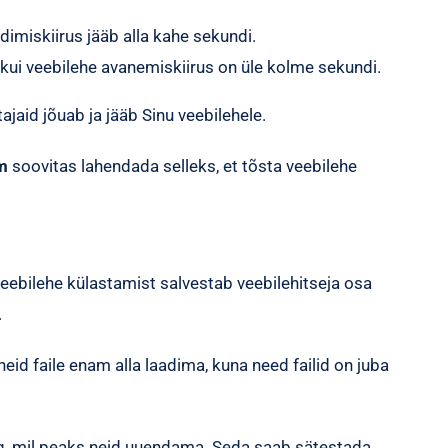
dimiskiirus jääb alla kahe sekundi.
 kui veebilehe avanemiskiirus on üle kolme sekundi.
jaid jõuab ja jääb Sinu veebilehele.
m
soovitas lahendada selleks, et tõsta veebilehe
eebilehe külastamist salvestab veebilehitseja osa
.
eid faile enam alla laadima, kuna need failid on juba
eg, mil peaks neid uuendama. Seda saab sätestada