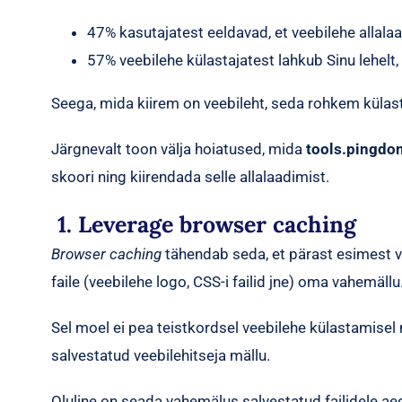
47% kasutajatest eeldavad, et veebilehe allalaa
57% veebilehe külastajatest lahkub Sinu lehelt,
Seega, mida kiirem on veebileht, seda rohkem külasta
Järgnevalt toon välja hoiatused, mida
tools.pingdo
skoori ning kiirendada selle allalaadimist.
1. Leverage browser caching
Browser caching
tähendab seda, et pärast esimest v
faile (veebilehe logo, CSS-i failid jne) oma vahemällu
Sel moel ei pea teistkordsel veebilehe külastamisel n
salvestatud veebilehitseja mällu.
Oluline on seada vahemälus salvestatud failidele a