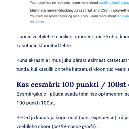
Uurisin veebilehe tehnilise optimeerimise kohta kü
kasutasin kloonitud lehte.
Kuna ekraanile ilmus juba pärast esimest katsetust
tunda, kui kasulik on teha katsetusi kloonitud veebile
Kas eesmärk 100 punkti / 100st 
Eesmärgiks oli püüda saada tehnilise optimeerimis
100 punkti 100st.
SEO-d ja kasutaja kogemust (
user experience
) mõju
veebilehe skoor (
performance grade
).