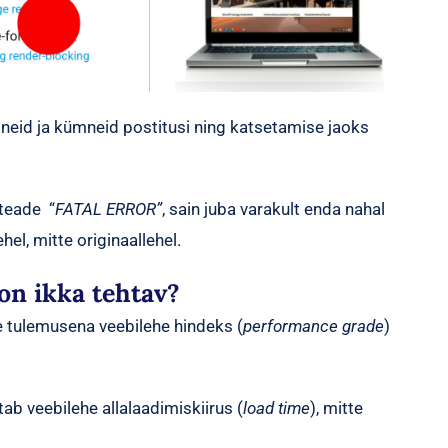
mneid ja kümneid postitusi ning katsetamise jaoks
 teade “
FATAL ERROR”
, sain juba varakult enda nahal
hel, mitte originaallehel.
on ikka tehtav?
e tulemusena veebilehe hindeks (
performance grade
)
tab veebilehe allalaadimiskiirus (
load time
), mitte