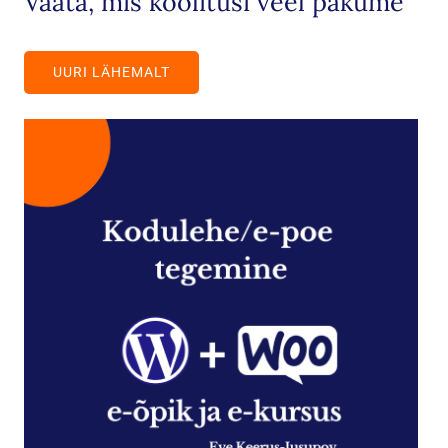
Vaata, mis koolitusi veel pakume
UURI LÄHEMALT