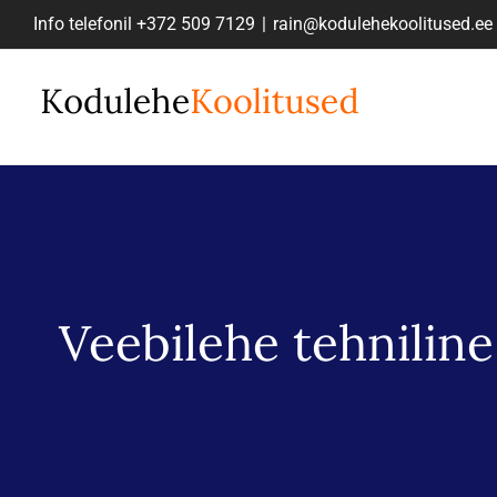
Skip
Info telefonil
+372 509 7129
|
rain@kodulehekoolitused.ee
to
content
Veebilehe tehnilin