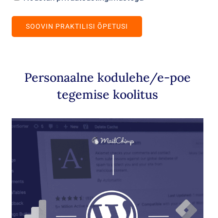
kohta
privaatusega
*
Personaalne kodulehe/e-poe
tegemise koolitus