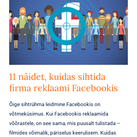
11 näidet, kuidas sihtida
firma reklaami Facebookis
Õige sihtrühma leidmine Facebookis on
võtmeküsimus. Kui Facebookis reklaamida
võõrastele, on see sama, mis puusalt tulistada –
filmides võimalik, päriselus keerulisem. Kuidas