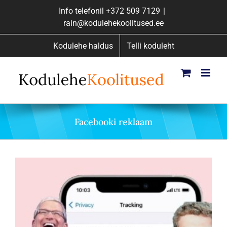
Skip
Info telefonil
+372 509 7129
|
to
rain@kodulehekoolitused.ee
content
Kodulehe haldus
Telli koduleht
Facebooki reklaam