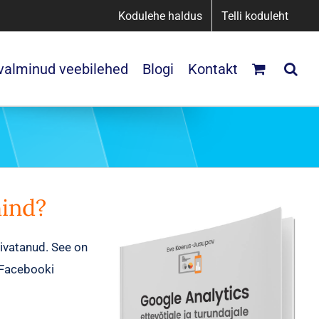
Kodulehe haldus
Telli koduleht
 valminud veebilehed
Blogi
Kontakt
hind?
ivatanud. See on
b Facebooki