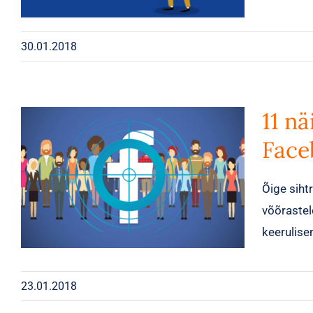
30.01.2018
11 nä
Face
Õige sih
võõrastel
keerulise
23.01.2018