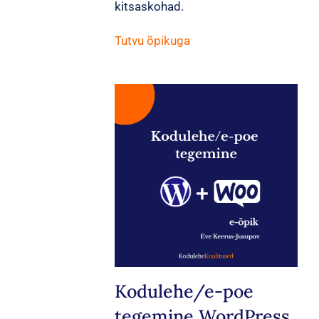
kitsaskohad.
Tutvu õpikuga
Kodulehe/e-poe
tegemine WordPress