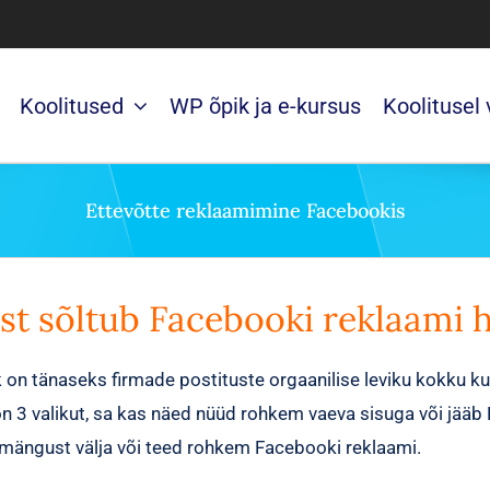
Koolitused
WP õpik ja e-kursus
Koolitusel
Ettevõtte reklaamimine Facebookis
est sõltub Facebooki reklaami 
on tänaseks firmade postituste orgaanilise leviku kokku ku
 on 3 valikut, sa kas näed nüüd rohkem vaeva sisuga või jää
mängust välja või teed rohkem Facebooki reklaami.