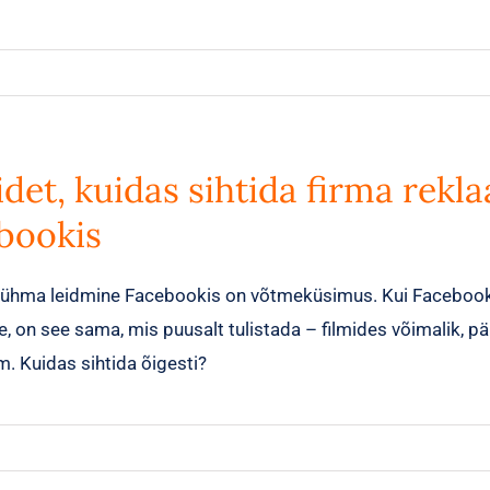
idet, kuidas sihtida firma rekl
bookis
trühma leidmine Facebookis on võtmeküsimus. Kui Facebook
e, on see sama, mis puusalt tulistada – filmides võimalik, pä
m. Kuidas sihtida õigesti?