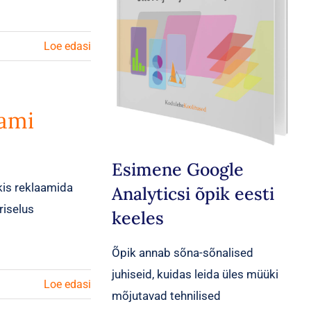
Loe edasi
aami
Esimene Google
is reklaamida
Analyticsi õpik eesti
riselus
keeles
Õpik annab sõna-sõnalised
juhiseid, kuidas leida üles müüki
Loe edasi
mõjutavad tehnilised