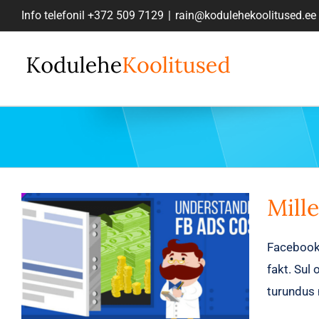
Skip
Info telefonil
+372 509 7129
|
rain@kodulehekoolitused.ee
to
content
Mill
Facebook 
fakt. Sul
turundus 