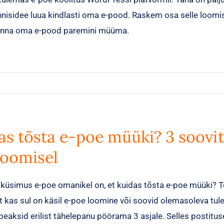
innisidee luua kindlasti oma e-pood. Raskem osa selle loomi
anna oma e-pood paremini müüma.
as tõsta e-poe müüki? 3 soovit
loomisel
küsimus e-poe omanikel on, et kuidas tõsta e-poe müüki? Tõ
t kas sul on käsil e-poe loomine või soovid olemasoleva tul
 peaksid erilist tähelepanu pöörama 3 asjale. Selles postitus