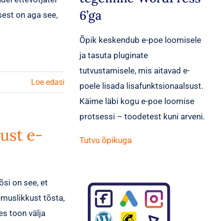
6’ga
sest on aga see,
Õpik keskendub e-poe loomisele
ja tasuta pluginate
tutvustamisele, mis aitavad e-
Loe edasi
poele lisada lisafunktsionaalsust.
Käime läbi kogu e-poe loomise
protsessi – toodetest kuni arveni.
ust e-
Tutvu õpikuga
si on see, et
emuslikkust tõsta,
es toon välja