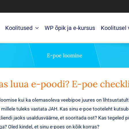
Koolitused
WP õpik ja e-kursus
Koolitusel
E-poe loomine
as luua e-poodi? E-poe checkl
 loomise kui ka olemasoleva veebipoe juures on lihtsustatult 
 millele tuleks vastata JAH. Kas sinu e-poe tooteleht kutsu
liendi jaoks usaldusväärne, et sooritada ost? Kas tegeled p
a? Oled kindel, et sinu e-poes on kõik korras?