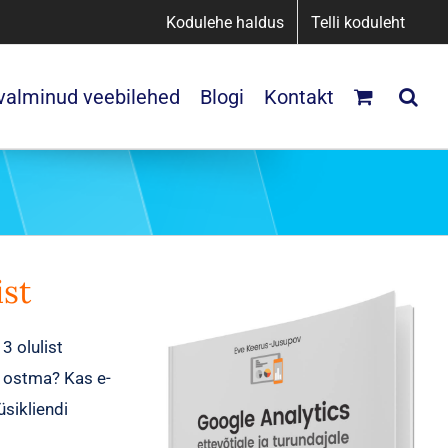
Kodulehe haldus
Telli koduleht
 valminud veebilehed
Blogi
Kontakt
ist
3 olulist
b ostma? Kas e-
üsikliendi