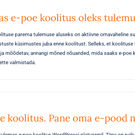
as e-poe koolitus oleks tulem
lituse parema tulemuse aluseks on aktiivne omavaheline su
stuste küsimustes juba enne koolitust. Selleks, et koolituse
e ja mõõdetav, annangi mõned nõuanded, mida saaks e-poe ko
 ette valmistada.
e koolitus. Pane oma e-pood
tulemas e-poe koolitus WordPressi platvormil. Täna on palju