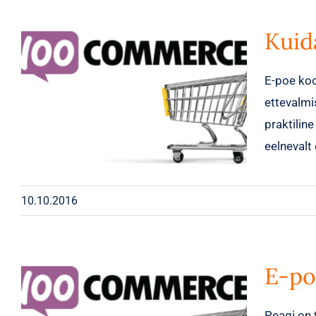
Kuid
E-poe koo
ettevalmi
praktilin
eelnevalt
10.10.2016
E-po
Peagi on 