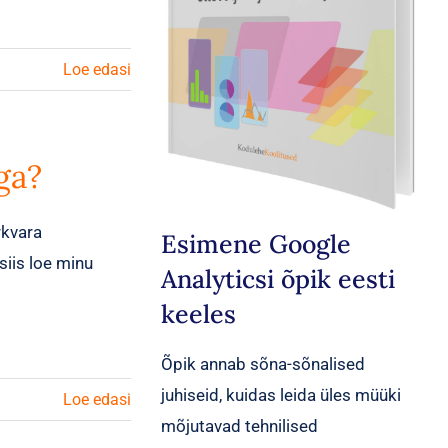
Loe edasi
ga?
rkvara
Esimene Google
iis loe minu
Analyticsi õpik eesti
keeles
Õpik annab sõna-sõnalised
juhiseid, kuidas leida üles müüki
Loe edasi
mõjutavad tehnilised