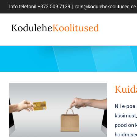
Skip
Info telefonil
+372 509 7129
|
rain@kodulehekoolitused.ee
to
content
Kuid
Nii e-poe
küsimust,
pood on k
hoidmiseg