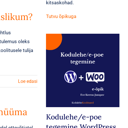
kitsaskohad.
uslikum?
Tutvu õpikuga
htlus
 tulemus oleks
olitusele tulija
Loe edasi
 müüma
Kodulehe/e-poe
tegemine WordPress
del ettevõtjatel