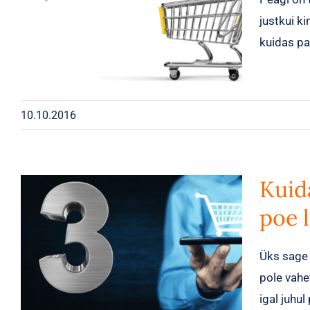
justkui k
kuidas p
10.10.2016
Kuid
poe 
Üks sage 
pole vahe
igal juhul