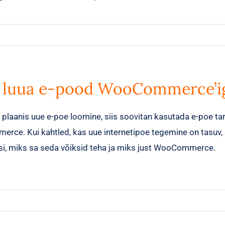
 luua e-pood WooCommerce’i
n plaanis uue e-poe loomine, siis soovitan kasutada e-poe ta
ce. Kui kahtled, kas uue internetipoe tegemine on tasuv, s
i, miks sa seda võiksid teha ja miks just WooCommerce.