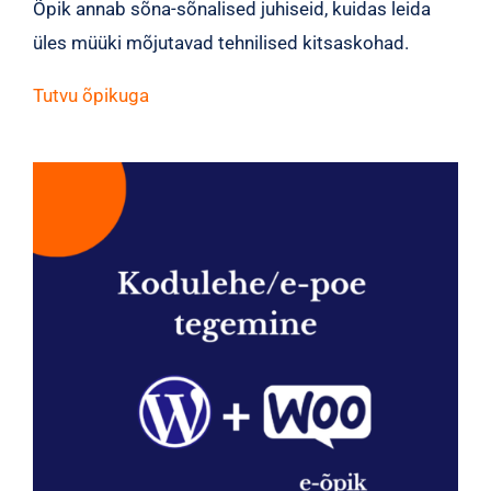
Õpik annab sõna-sõnalised juhiseid, kuidas leida
üles müüki mõjutavad tehnilised kitsaskohad.
Tutvu õpikuga