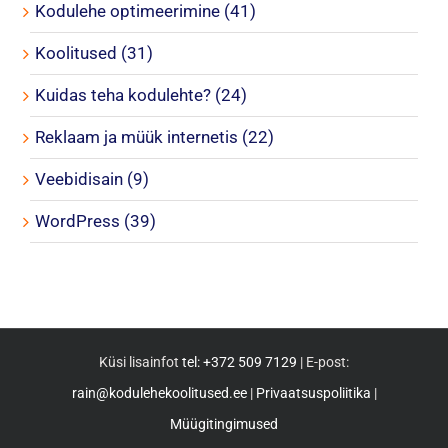
Kodulehe optimeerimine (41)
Koolitused (31)
Kuidas teha kodulehte? (24)
Reklaam ja müük internetis (22)
Veebidisain (9)
WordPress (39)
Küsi lisainfot
tel: +372 509 7129
| E-post:
rain@kodulehekoolitused.ee
|
Privaatsuspoliitika
|
Müügitingimused