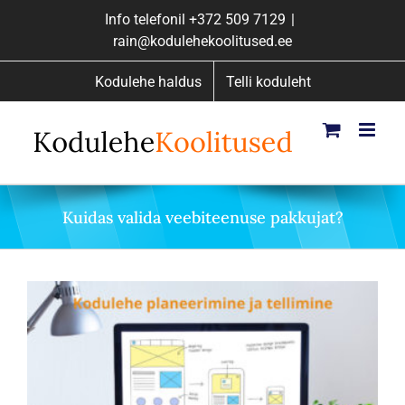
Skip
Info telefonil
+372 509 7129
|
to
rain@kodulehekoolitused.ee
content
Kodulehe haldus
Telli koduleht
Kuidas valida veebiteenuse pakkujat?