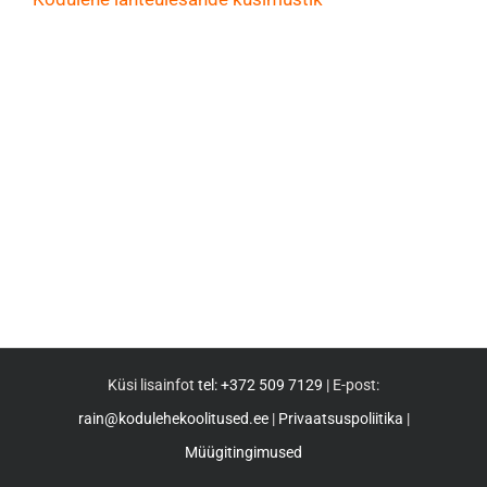
Küsi lisainfot
tel: +372 509 7129
| E-post:
rain@kodulehekoolitused.ee
|
Privaatsuspoliitika
|
Müügitingimused