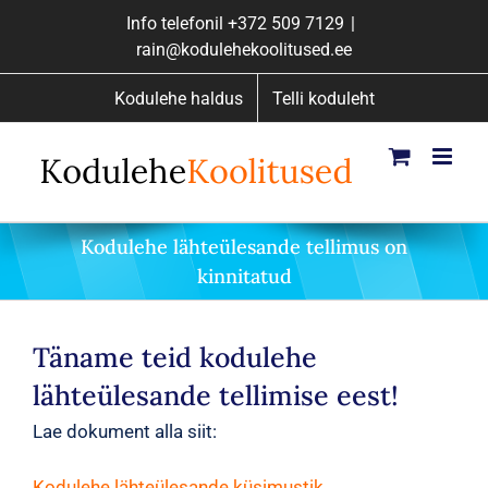
Skip
Info telefonil
+372 509 7129
|
to
rain@kodulehekoolitused.ee
content
Kodulehe haldus
Telli koduleht
Kodulehe lähteülesande tellimus on
kinnitatud
Täname teid kodulehe
lähteülesande tellimise eest!
Lae dokument alla siit:
Kodulehe lähteülesande küsimustik